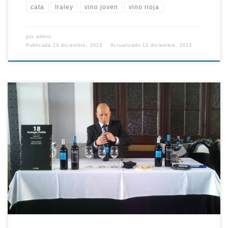
cata
Iraley
vino joven
vino rioja
por
admin
Publicada
13 diciembre, 2013
Actualizado
13 diciembre, 2013
Ya estamos de vuelta de nuestro primer Salón de la Guía Peñín. Ha
sido una experiencia muy gratificante, ya que hemos presentado
nuestros tintos a varios profesionales del sector. Como
principiantes en esta clase de eventos, estábamos bastante
nerviosos. Pero nos fuimos calmando, a medida que transcurría el
día. Tuvimos […]