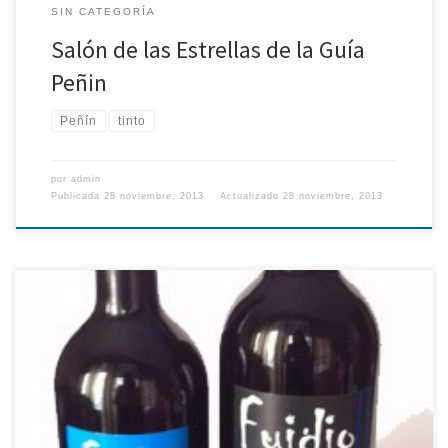
SIN CATEGORÍA
Salón de las Estrellas de la Guía
Peñin
Peñín
tinto
por
admin
Publicada
28 noviembre, 2013
Actualizado
28 noviembre, 2013
Posted by Distririogal on oct 28, 2013 Bodegas Fuidio y la Guía
Peñín II Salón de Guía Peñín de las Estrellas Hablando de la
hostelería, tanto distribuidoras como bares y restaurantes,
sabemos que hay productos que no necesitan presentación.
¿Cuándo fue la última vez que tuvisteis que explicar a un […]