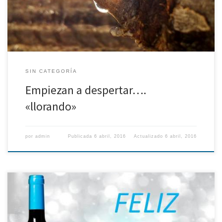
SIN CATEGORÍA
Empiezan a despertar….
«llorando»
por
admin
Publicada
6 abril, 2016
Actualizado
6 abril, 2016