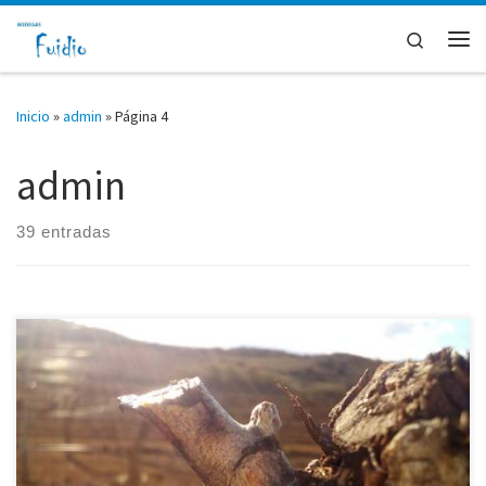
Saltar al contenido
Search
Me
Inicio
»
admin
»
Página 4
admin
39 entradas