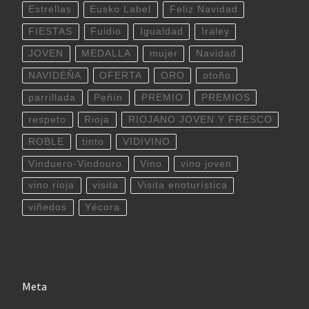
Estrellas
Eusko Label
Feliz Navidad
FIESTAS
Fuidio
Igualdad
Iraley
JOVEN
MEDALLA
mujer
Navidad
NAVIDEÑA
OFERTA
ORO
otoño
parrillada
Peñín
PREMIO
PREMIOS
respeto
Rioja
RIOJANO JOVEN Y FRESCO
ROBLE
tinto
VIDIVINO
Vinduero-Vindouro
Vino
vino joven
vino rioja
visita
Visita enoturística
viñedos
Yécora
Meta