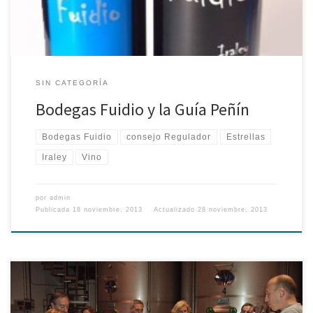
SIN CATEGORÍA
Bodegas Fuidio y la Guía Peñín
Bodegas Fuidio
consejo Regulador
Estrellas
Iraley
Vino
por
admin
Publicada
18 noviembre, 2013
Actualizado
28 noviembre, 2013