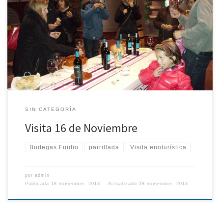
Vencimos al frío con nuestra parrillada y nuestros vinos. Tenemos
nuevos amigos en Madrid!!!! Gracias por visitarnos Muchas gracias
por elegirnos. Pasamos una mañana muy agradable con vosotros.
Nos vemos en Madrid!!!
SIN CATEGORÍA
Visita 16 de Noviembre
Bodegas Fuidio
parrillada
Visita enoturística
por
admin
Publicada
18 noviembre, 2013
Actualizado
28 noviembre, 2013