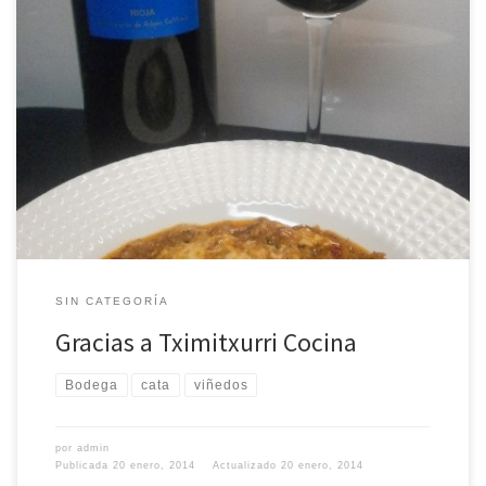
En Tximitxurri Cocina encontrarás además de nuestras recetas,
nuestros lugares preferidos, y nuestros productos estrella. jueves,
16 de enero de 2014 FUIDIO JOVEN 2012 El vino que presentamos
hoy es el primero que sacó al mercado Bodegas Fuidio en el año
2010. Esta joven bodega fundada en el año 1999, […]
SIN CATEGORÍA
Gracias a Tximitxurri Cocina
Bodega
cata
viñedos
por
admin
Publicada
20 enero, 2014
Actualizado
20 enero, 2014