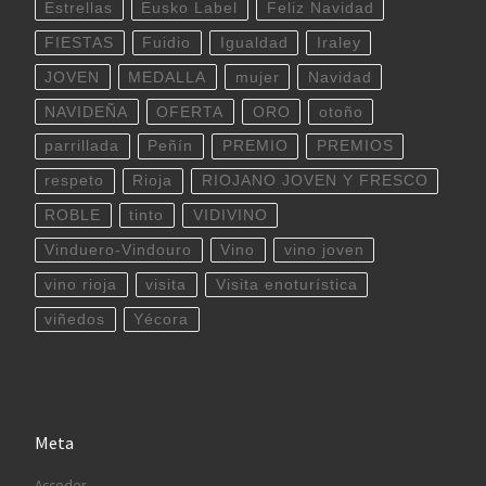
Estrellas
Eusko Label
Feliz Navidad
FIESTAS
Fuidio
Igualdad
Iraley
JOVEN
MEDALLA
mujer
Navidad
NAVIDEÑA
OFERTA
ORO
otoño
parrillada
Peñín
PREMIO
PREMIOS
respeto
Rioja
RIOJANO JOVEN Y FRESCO
ROBLE
tinto
VIDIVINO
Vinduero-Vindouro
Vino
vino joven
vino rioja
visita
Visita enoturística
viñedos
Yécora
Meta
Acceder