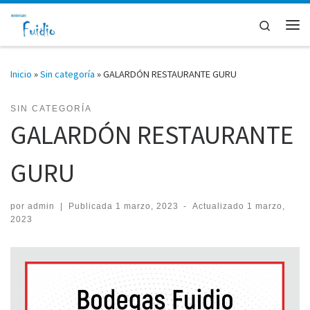
Saltar al contenido
Search
Me
Inicio
»
Sin categoría
»
GALARDÓN RESTAURANTE GURU
SIN CATEGORÍA
GALARDÓN RESTAURANTE
GURU
por
admin
|
Publicada
1 marzo, 2023
-
Actualizado
1 marzo,
2023