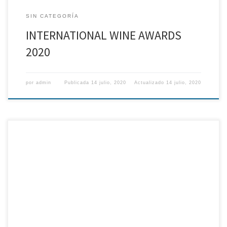
SIN CATEGORÍA
INTERNATIONAL WINE AWARDS
2020
por
admin
Publicada
14 julio, 2020
Actualizado
14 julio, 2020
Haz tu pedido en el 679 255 045 o en bodegas@fuidio.com