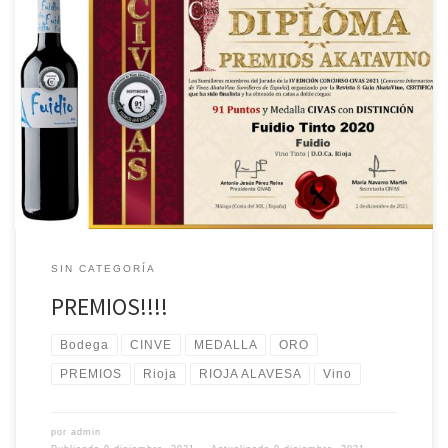
Nuestros vinos han conseguido UNA MEDALLA DE ORO Y DOS
MEDALLAS DE PLATA en el CONCURSO CIVAS 2021. Nos sentimos
muy orgullosos de nuestros vinos que han sido galardonados entre
mas de 3.000 vinos en una doble cata a ciegas. Brindamos con y
por ellos. Salud!!!
SIN CATEGORÍA
PREMIOS!!!!
Bodega
CINVE
MEDALLA
ORO
PREMIOS
Rioja
RIOJA ALAVESA
Vino
por
admin