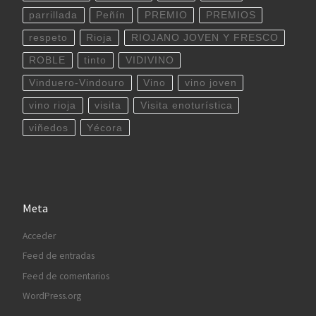
parrillada
Peñín
PREMIO
PREMIOS
respeto
Rioja
RIOJANO JOVEN Y FRESCO
ROBLE
tinto
VIDIVINO
Vinduero-Vindouro
Vino
vino joven
vino rioja
visita
Visita enoturística
viñedos
Yécora
Meta
Acceder
Feed de entradas
Feed de comentarios
WordPress.org