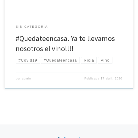
SIN CATEGORÍA
#Quedateencasa. Ya te llevamos
nosotros el vino!!!!
#Covid19
#Quedateencasa
Rioja
Vino
por
admin
Publicada
17 abril, 2020
Navegación de entradas