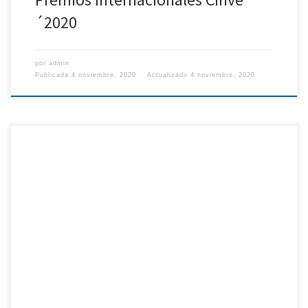
´2020
por
admin
Publicada
4 noviembre, 2020
Actualizado
4 noviembre, 2020
En los International Wine Awards 2020, hemos conseguido tres
medallas con nuestros vinos. Dos platas con los tintos y un bronce
con el blanco.