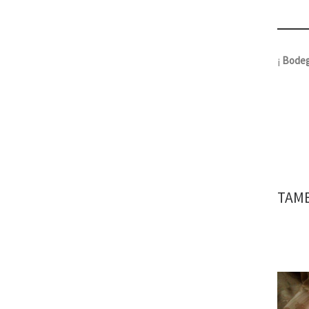
¡
Bodeg
TAMB