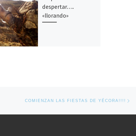
despertar….
«llorando»
En
ENTRADAS
COMIENZAN LAS FIESTAS DE YÉCORA!!!!