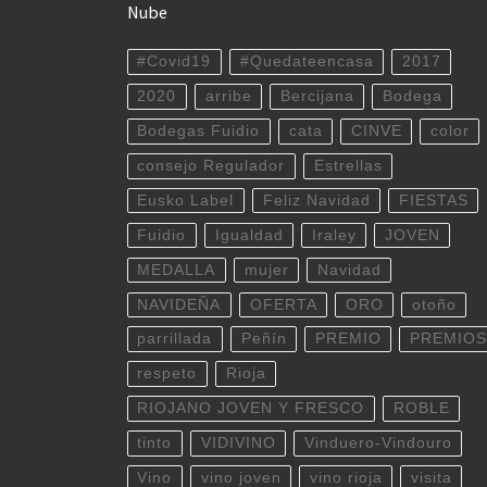
Nube
#Covid19
#Quedateencasa
2017
2020
arribe
Bercijana
Bodega
Bodegas Fuidio
cata
CINVE
color
consejo Regulador
Estrellas
Eusko Label
Feliz Navidad
FIESTAS
Fuidio
Igualdad
Iraley
JOVEN
MEDALLA
mujer
Navidad
NAVIDEÑA
OFERTA
ORO
otoño
parrillada
Peñín
PREMIO
PREMIOS
respeto
Rioja
RIOJANO JOVEN Y FRESCO
ROBLE
tinto
VIDIVINO
Vinduero-Vindouro
Vino
vino joven
vino rioja
visita