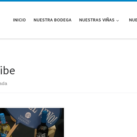
INICIO
NUESTRA BODEGA
NUESTRAS VIÑAS
NUE
ribe
rada
s vuelto a Pinhel (Portugal),
 recoger los premios que han
eguido Fuidio blanco 2017 y
o Iraley 2015 en la gala de los