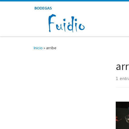
Saltar al contenido
Inicio
»
arribe
ar
1 ent
Hemo
para
cons
Fuidi