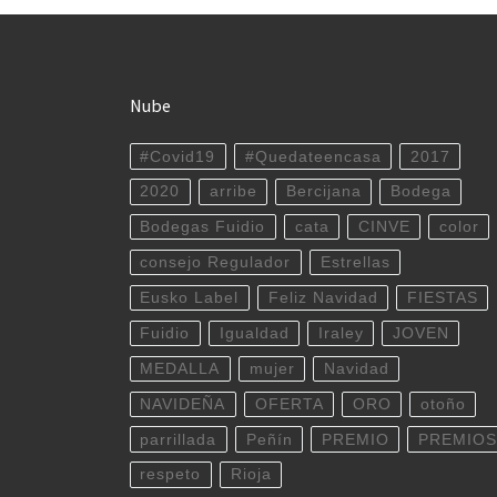
Nube
#Covid19
#Quedateencasa
2017
2020
arribe
Bercijana
Bodega
Bodegas Fuidio
cata
CINVE
color
consejo Regulador
Estrellas
Eusko Label
Feliz Navidad
FIESTAS
Fuidio
Igualdad
Iraley
JOVEN
MEDALLA
mujer
Navidad
NAVIDEÑA
OFERTA
ORO
otoño
parrillada
Peñín
PREMIO
PREMIOS
respeto
Rioja