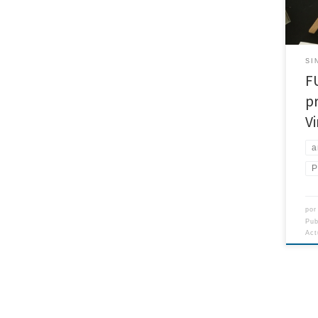
Prem
la o
vela
los 
SI
otra
F
p
V
a
P
po
Pu
Act