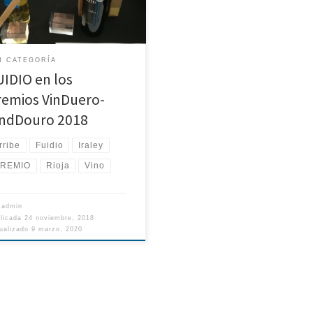
ios Vinduero Vindouro. Gracias a
rganización por tan magnífica
da. Agradecer también a todos
que me ayudáis de una forma u
N CATEGORÍA
 para conseguir […]
UIDIO en los
remios VinDuero-
indDouro 2018
rribe
Fuidio
Iraley
REMIO
Rioja
Vino
r
admin
blicada
24 noviembre, 2018
ualizado
9 marzo, 2020