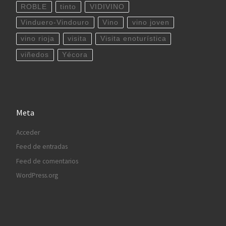
ROBLE
tinto
VIDIVINO
Vinduero-Vindouro
Vino
vino joven
vino rioja
visita
Visita enoturística
viñedos
Yécora
Meta
Acceder
Feed de entradas
Feed de comentarios
WordPress.org