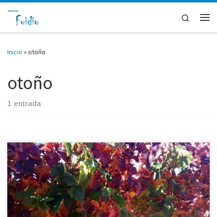
Saltar al contenido
Search
Me
Inicio
»
otoño
otoño
1 entrada