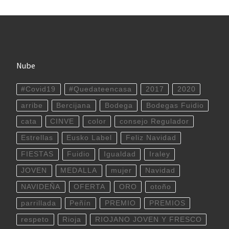
Nube
#Covid19
#Quedateencasa
2017
2020
arribe
Bercijana
Bodega
Bodegas Fuidio
cata
CINVE
color
consejo Regulador
Estrellas
Eusko Label
Feliz Navidad
FIESTAS
Fuidio
Igualdad
Iraley
JOVEN
MEDALLA
mujer
Navidad
NAVIDEÑA
OFERTA
ORO
otoño
parrillada
Peñín
PREMIO
PREMIOS
respeto
Rioja
RIOJANO JOVEN Y FRESCO