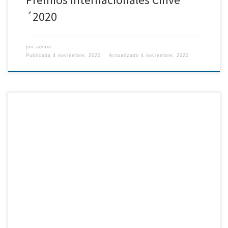
´2020
por
admin
Publicada
4 noviembre, 2020
Actualizado
4 noviembre, 2020
En los International Wine Awards 2020, hemos conseguido tres
medallas con nuestros vinos. Dos platas con los tintos y un bronce
con el blanco.