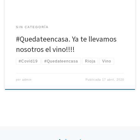
SIN CATEGORÍA
#Quedateencasa. Ya te llevamos
nosotros el vino!!!!
#Covid19
#Quedateencasa
Rioja
Vino
por
admin
Publicada
17 abril, 2020
Navegación de entradas