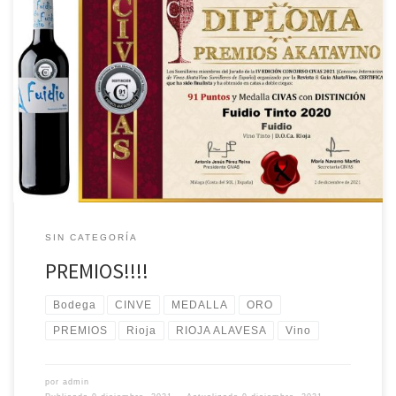
Nuestros vinos han conseguido UNA MEDALLA DE ORO Y DOS
MEDALLAS DE PLATA en el CONCURSO CIVAS 2021. Nos sentimos
muy orgullosos de nuestros vinos que han sido galardonados entre
mas de 3.000 vinos en una doble cata a ciegas. Brindamos con y
por ellos. Salud!!!
SIN CATEGORÍA
PREMIOS!!!!
Bodega
CINVE
MEDALLA
ORO
PREMIOS
Rioja
RIOJA ALAVESA
Vino
por
admin