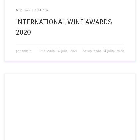
SIN CATEGORÍA
INTERNATIONAL WINE AWARDS
2020
por
admin
Publicada
14 julio, 2020
Actualizado
14 julio, 2020
Haz tu pedido en el 679 255 045 o en bodegas@fuidio.com