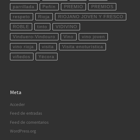
parrillada
Peñín
PREMIO
PREMIOS
respeto
Rioja
RIOJANO JOVEN Y FRESCO
ROBLE
tinto
VIDIVINO
Vinduero-Vindouro
Vino
vino joven
vino rioja
visita
Visita enoturística
viñedos
Yécora
Meta
Acceder
Feed de entradas
Feed de comentarios
WordPress.org