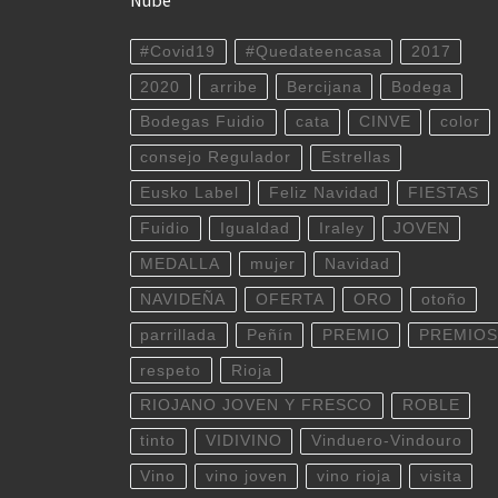
Nube
#Covid19
#Quedateencasa
2017
2020
arribe
Bercijana
Bodega
Bodegas Fuidio
cata
CINVE
color
consejo Regulador
Estrellas
Eusko Label
Feliz Navidad
FIESTAS
Fuidio
Igualdad
Iraley
JOVEN
MEDALLA
mujer
Navidad
NAVIDEÑA
OFERTA
ORO
otoño
parrillada
Peñín
PREMIO
PREMIOS
respeto
Rioja
RIOJANO JOVEN Y FRESCO
ROBLE
tinto
VIDIVINO
Vinduero-Vindouro
Vino
vino joven
vino rioja
visita