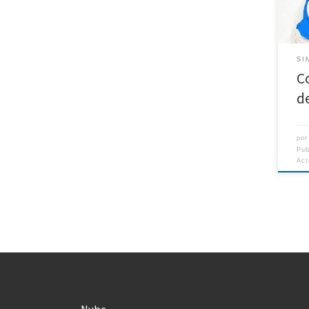
SI
C
d
po
Pu
Act