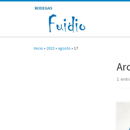
Saltar al contenido
Inicio
»
2023
»
agosto
»
17
Ar
1 ent
Estái