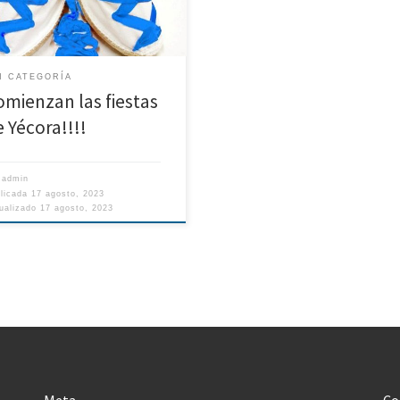
N CATEGORÍA
omienzan las fiestas
e Yécora!!!!
r
admin
blicada
17 agosto, 2023
ualizado
17 agosto, 2023