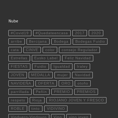
Nube
#Covid19
#Quedateencasa
2017
2020
arribe
Bercijana
Bodega
Bodegas Fuidio
cata
CINVE
color
consejo Regulador
Estrellas
Eusko Label
Feliz Navidad
FIESTAS
Fuidio
Igualdad
Iraley
JOVEN
MEDALLA
mujer
Navidad
NAVIDEÑA
OFERTA
ORO
otoño
parrillada
Peñín
PREMIO
PREMIOS
respeto
Rioja
RIOJANO JOVEN Y FRESCO
ROBLE
tinto
VIDIVINO
Vinduero-Vindouro
Vino
vino joven