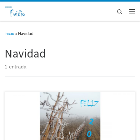
Saltar al contenido
Search
Me
Inicio
»
Navidad
Navidad
1 entrada