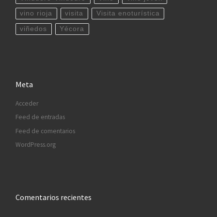
vino rioja
visita
Visita enoturística
viñedos
Yécora
Meta
Acceder
Feed de entradas
Feed de comentarios
WordPress.org
Comentarios recientes