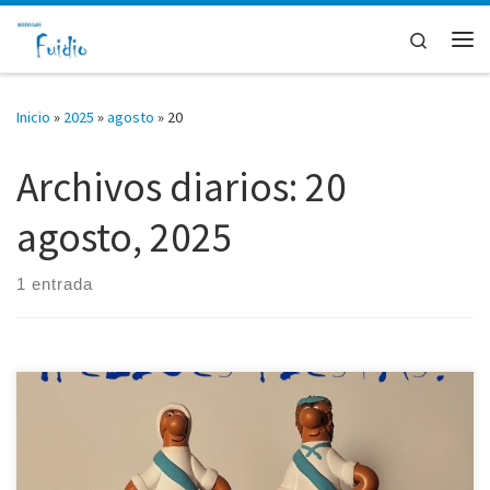
Saltar al contenido
Search
Me
Inicio
»
2025
»
agosto
»
20
Archivos diarios:
20
agosto, 2025
1 entrada