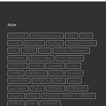
Nube
#Covid19
#Quedateencasa
2017
2020
arribe
Bercijana
Bodega
Bodegas Fuidio
cata
CINVE
color
consejo Regulador
Estrellas
Eusko Label
Feliz Navidad
FIESTAS
Fuidio
Igualdad
Iraley
JOVEN
MEDALLA
mujer
Navidad
NAVIDEÑA
OFERTA
ORO
otoño
parrillada
Peñín
PREMIO
PREMIOS
respeto
Rioja
RIOJANO JOVEN Y FRESCO
ROBLE
tinto
VIDIVINO