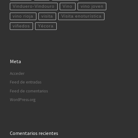
Vinduero-Vindouro
Vino
vino joven
vino rioja
visita
Visita enoturística
viñedos
Yécora
Meta
Acceder
Feed de entradas
Feed de comentarios
WordPress.org
Comentarios recientes